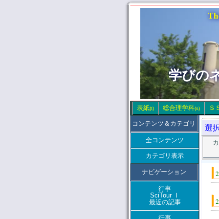
Th
学びの
表紙
総合理学科
Ｓ
(t)
(s)
コンテンツ＆カテゴリ
選
全コンテンツ
カ
カテゴリ表示
ナビゲーション
行事
SciTour Ⅰ
最近の記事
行事