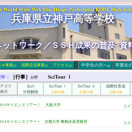
e World Wide Web Site, Hyogo Prefectural KOBE High Sch
兵庫県立神戸高等学校
ネットワーク／ＳＳＨ成果の普及−資
ＳＨ事業
国際交流事業
アクセス
中学生の方へ
卒業生
(s)
(c)
(a)
(j)
［行事］
SciTour Ⅰ
択中：
分野
テゴリ
右の
SciTour Ⅰ
SciTour Ⅱ
国際性育成
表示
分類解除
記事18個
記事10個
記事11個
2014サイエンスツアーＩ 大阪大学
コメ
2014サイエンスツアーＩ 京都大学 舞鶴水産実験所
コメ