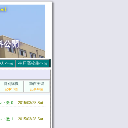
ool
料公開−
の方へ
神戸高校生へ
(o)
(k)
特別講義
独自実習
記事13個
記事16個
ント数 0
2015/03/28 Sat
ント数 1
2015/03/28 Sat