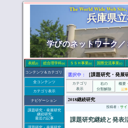
The World Wide Web Site,
兵庫県立
学びのネットワーク／
表紙
総合理学科
ＳＳＨ事業
国際交流事業
(t)
(s)
(s)
(c)
コンテンツ＆カテゴリ
［課題研究・発展
選択中：
全コンテンツ
カテゴリ
右の
概要
表示
分類解除
記事
カテゴリ表示
2018継続研究
ナビゲーション
サイ
投稿者：
課題研究・発展研究
継続研究
最近の記事
課題研究継続と発表
課題研究・発展研究