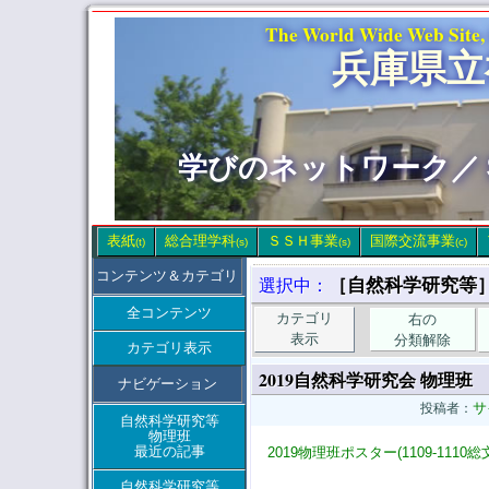
The World Wide Web Site,
兵庫県立
学びのネットワーク／
表紙
総合理学科
ＳＳＨ事業
国際交流事業
(t)
(s)
(s)
(c)
コンテンツ＆カテゴリ
［自然科学研究等
選択中：
全コンテンツ
カテゴリ
右の
表示
分類解除
カテゴリ表示
2019自然科学研究会 物理班
ナビゲーション
サ
投稿者：
自然科学研究等
物理班
最近の記事
2019物理班ポスター(1109-1110総文
自然科学研究等