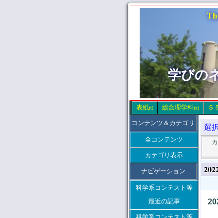
Th
学びの
表紙
総合理学科
Ｓ
(t)
(s)
コンテンツ＆カテゴリ
選
全コンテンツ
カ
カテゴリ表示
20
ナビゲーション
科学系コンテスト等
最近の記事
2
科学系コンテスト等