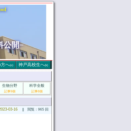
ool
料公開−
の方へ
神戸高校生へ
(o)
(k)
生物分野
科学全般
記事9個
記事8個
2023-03-16
|| 閲覧：965 回