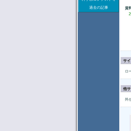
過去の記事
資
サイ
ロ
他サ
外