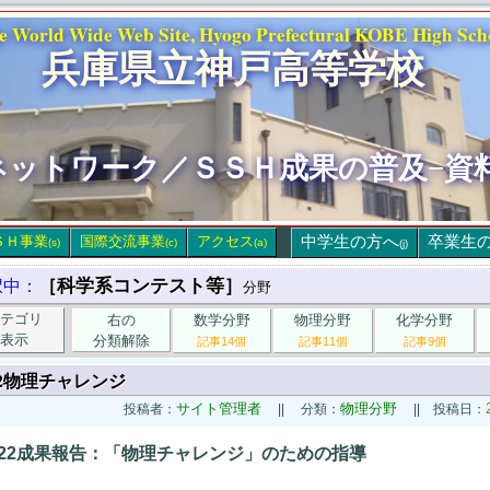
e World Wide Web Site, Hyogo Prefectural KOBE High Sch
兵庫県立神戸高等学校
ネットワーク／ＳＳＨ成果の普及−資
ＳＨ事業
国際交流事業
アクセス
中学生の方へ
卒業生
(s)
(c)
(a)
(j)
［科学系コンテスト等］
択中：
分野
テゴリ
右の
数学分野
物理分野
化学分野
表示
分類解除
記事14個
記事11個
記事9個
22物理チャレンジ
サイト管理者
物理分野
投稿者：
|| 分類：
|| 投稿日：
022成果報告：「物理チャレンジ」のための指導