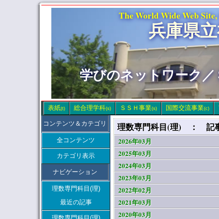
The World Wide Web Site,
兵庫県立
学びのネットワーク／
表紙
総合理学科
ＳＳＨ事業
国際交流事業
(t)
(s)
(s)
(c)
コンテンツ＆カテゴリ
理数専門科目(理) ： 記
全コンテンツ
2026年03月
2025年03月
カテゴリ表示
2024年03月
ナビゲーション
2023年03月
理数専門科目(理)
2022年02月
2021年03月
最近の記事
2020年03月
理数専門科目(理)