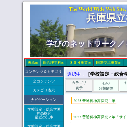
The World Wide Web Site,
兵庫県立
学びのネットワーク／
表紙
総合理学科
ＳＳＨ事業
国際交流事業
(t)
(s)
(s)
(c)
コンテンツ＆カテゴリ
［学校設定・総合
選択中：
全コンテンツ
カテゴリ
右の
表示
分類解除
カテゴリ表示
ナビゲーション
2025 普通科神高探究１年
学校設定・総合学習
神高探究
2025 普通科神高探究２年「サ
最近の記事
学校設定・総合学習