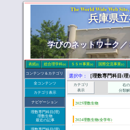
The World Wide Web Site,
兵庫県立
学びのネットワーク／
表紙
総合理学科
ＳＳＨ事業
国際交流事業
(t)
(s)
(s)
(c)
コンテンツ＆カテゴリ
［理数専門科目(理
選択中：
全コンテンツ
カテゴリ
右の
表示
分類解
カテゴリ表示
ナビゲーション
2025理数生物
理数専門科目(理)
理数生物
2024理数生物(全学年)
最近の記事
理数専門科目(理)