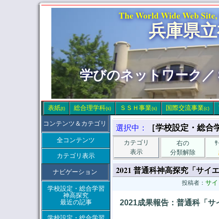
The World Wide Web Site,
兵庫県立
学びのネットワーク／
表紙
総合理学科
ＳＳＨ事業
国際交流事業
(t)
(s)
(s)
(c)
コンテンツ＆カテゴリ
［学校設定・総合
選択中：
全コンテンツ
カテゴリ
右の
表示
分類解除
カテゴリ表示
2021 普通科神高探究「サ
ナビゲーション
サイ
投稿者：
学校設定・総合学習
神高探究
最近の記事
2021成果報告：普通科「
学校設定・総合学習